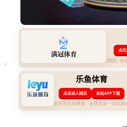
新闻中心
新闻中心
媒
公司新闻
行业资讯
**媒體人點
在中國籃球