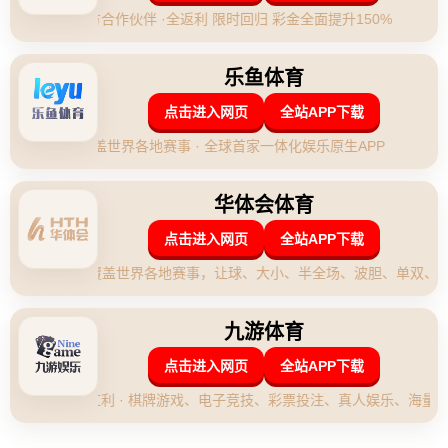
**桑切斯关键失误引发切尔西溃败，哈兰德妙射助曼城2-1完成
逆转**
在英超的舞台上，每一场比赛都充满悬念与激情。而在这一回
合中，切尔西与曼城之间的巅峰对决再度吸引了全球球迷的目
光。**桑切斯的莫名出击为比赛埋下伏笔，而曼城球星哈兰德
的冷静吊射则成为左右胜负的关键因素。最终，曼城凭借2-1的
比分逆转切尔西，拿下了一场极为关键的胜利。**
### 开局失误成转折点，桑切斯葬送好局