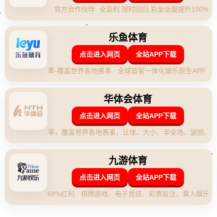
**“中国体育彩票杯” 2024年北京市体育传统项目学校羽毛球比
赛成功举办**