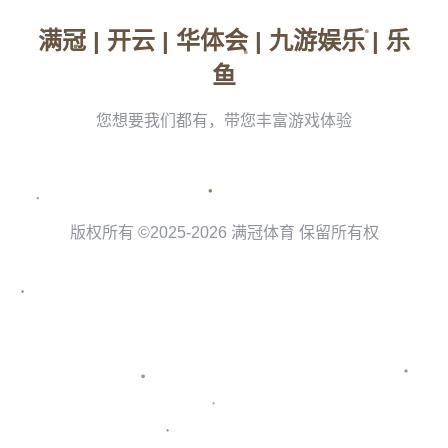
在广阔的羽毛球场上，运动激情再度点燃！借助北京市体育传
统项目学校这一广受瞩目的平台，**“中国体育彩票杯” 2024年
北京市体育传统项目学校羽毛球比赛**于本月盛大举办。这项
赛事不仅是对北京市传统体育教育成果的精彩展现，也是推动
全民健身和体育文化深度融合的生动实践。