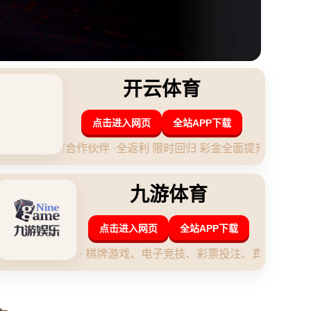
当前位置：
主页
>
新闻中心
做好準備！.
09