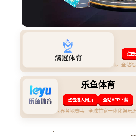
新闻中心
新闻中心
公司新闻
行业资讯
**拜仁多哈