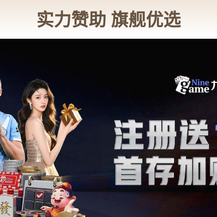
首页
关于我们
产品中心
新闻中心