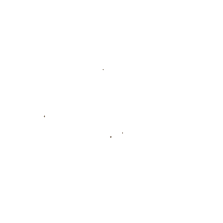
總體來看，