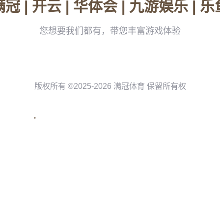
將帶您深入探討這場經典對決的關鍵因素，以及它對阿森納本賽季前景的
夢幻開局_**
賽以來，阿森納在打出8戰7勝的驚人表現後，迅速攀升至英超積分榜的前
去幾個賽季相比，這次的**_北倫敦德比_**勝利不僅是數字上的勝利
與戰術成功_**
利得益於多名球員的出色表現，尤其是新賽季加盟的幾位關鍵球員。這場
門一腳敲開了對手的防線，而中場核心的高效組織則確保了球隊的全面進
，教練以靈活變通的陣型變化成功壓制了熱刺的進攻，鎖定比賽勝局。這
出的成效。
析：對比過往與展望未來_**
讓人不禁聯想到2004賽季，當時阿森納同樣以令人印象深刻的表現橫掃
們期待著球隊能重現以前無敵的榮光。
並不僅僅在於過去的榮譽。阿森納需要直面現實，調整不足之處，以維持
，以及如何在多線作戰中保持球員的體能和精神狀態，這些都是阿森納需
俱樂部的攜手共進_**
成績離不開忠實球迷們的支持。多年來，這支隊伍在風雨中與球迷共同成
迷的熱情被重新點燃，更加支持著球隊的未來之路。