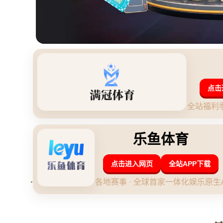
新闻中心
新闻中心
公司新闻
行业资讯
**英超第9
在最新一輪