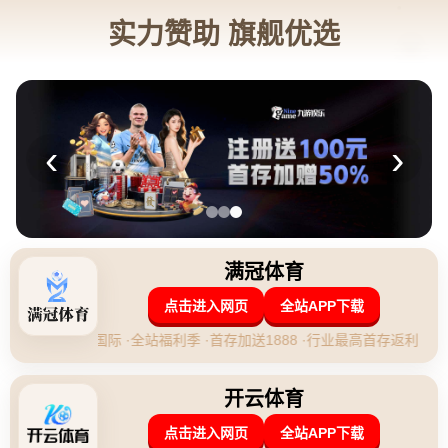
新闻中心
分类
宋凯对话青训教练：建立周赛制有利提升 体能和
柔韧性成焦点
发布日期：2026-04-29 19:30:09