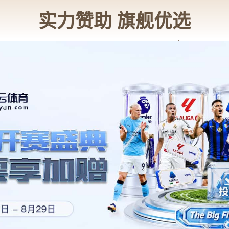
首页
关于我们
产品中心
新闻中心