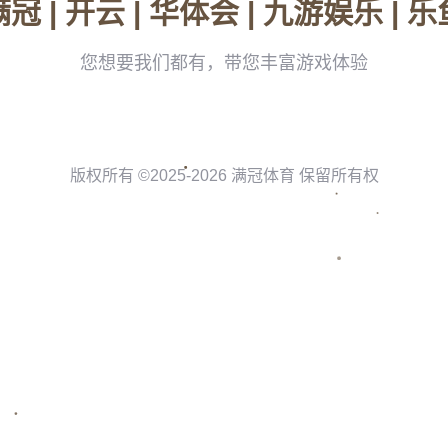
养了无数优秀的球员。然而，并不是每一位在二队表现出色的球员都能顺
，以及他对未来的展望。
会窗口中，巴萨二队的队长本被寄予厚望，许多人期待他能在新赛季中为
么原因导致这位年轻的队长未能进入一队？他又是如何看待自己的未来的
的挑战与机遇**
系统以其严格的选拔和培养机制闻名。**拉玛西亚**，作为巴萨的青训
的加剧，年轻球员面临的挑战也越来越大。巴萨二队的队长在接受采访时表
的原因分析**
轻的队长来说，未能进入一队的原因是多方面的。首先，**一队的阵容深
其中立足并不容易。其次，**战术需求**也是一个关键因素。教练组在
系。
**
一队，这位队长对未来依然充满信心。他表示：“**未来可期**，我会
时间提升技术水平，增强体能，以便在未来的比赛中表现得更好。
**
在巴萨历史上并不少见。例如，**塞尔吉·罗贝托**在进入一队前，也曾
成为球队的重要一员。这一案例无疑为巴萨二队的队长提供了宝贵的经验