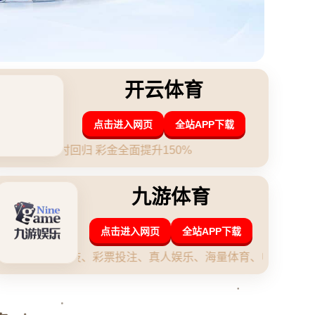
当前位置：
主页
>
新闻中心
夏未能留在一隊
09
足球俱乐部**，作为全球最具影响力的俱乐部之一，其青训