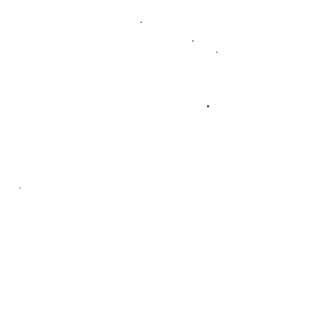
上一篇：
下一篇：
友情链接：
星空体育